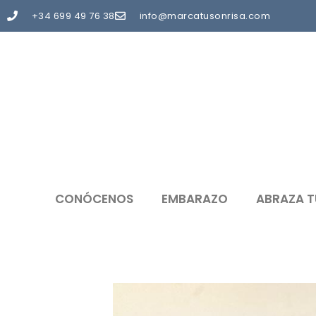
+34 699 49 76 38
info@marcatusonrisa.com
CONÓCENOS
EMBARAZO
ABRAZA T