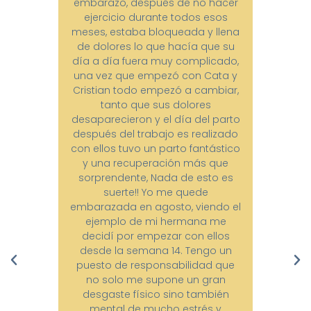
embarazo, después de no hacer
ejercicio durante todos esos
in
meses, estaba bloqueada y llena
es
de dolores lo que hacía que su
las
día a día fuera muy complicado,
cad
una vez que empezó con Cata y
p
Cristian todo empezó a cambiar,
m
tanto que sus dolores
par
desaparecieron y el día del parto
después del trabajo es realizado
des
con ellos tuvo un parto fantástico
c
y una recuperación más que
cu
sorprendente, Nada de esto es
d
suerte!! Yo me quede
sie
embarazada en agosto, viendo el
so
ejemplo de mi hermana me
decidí por empezar con ellos
desde la semana 14. Tengo un
puesto de responsabilidad que
no solo me supone un gran
desgaste físico sino también
mental de mucho estrés y