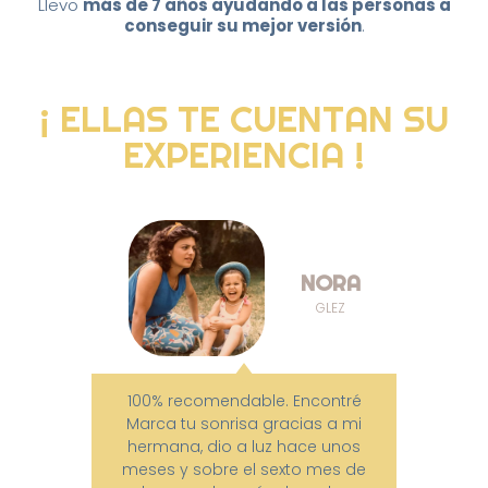
Llevo
más de 7 años ayudando a las personas a
conseguir su mejor versión
.
¡ ELLAS TE CUENTAN SU
EXPERIENCIA !
NORA
GLEZ
100% recomendable. Encontré
Es 
Marca tu sonrisa gracias a mi
hermana, dio a luz hace unos
se
meses y sobre el sexto mes de
15 