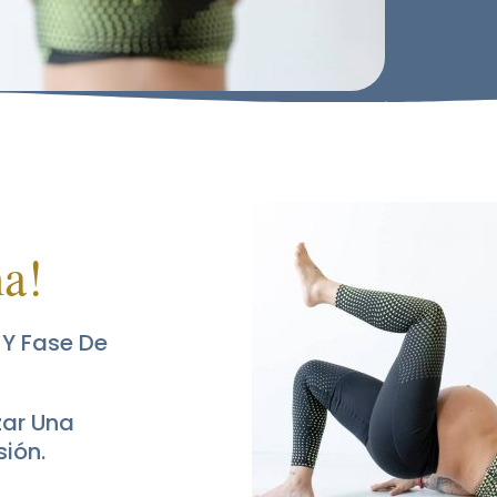
a!
 Y Fase De
zar Una
sión.