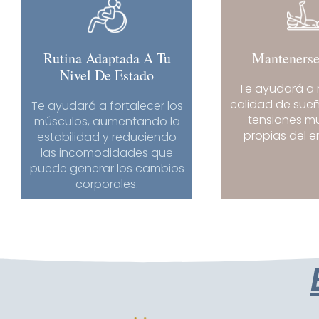
Rutina Adaptada A Tu
Mantenerse
Nivel De Estado
Te ayudará a 
calidad de sueñ
Te ayudará a fortalecer los
tensiones m
músculos, aumentando la
propias del 
estabilidad y reduciendo
las incomodidades que
puede generar los cambios
corporales.