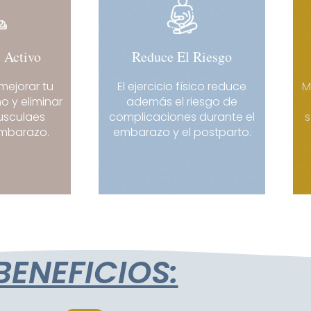
 Activo
Reduce El Riesgo
mejorar tu
El ejercicio físico reduce
M
o y eliminar
además el riesgo de
usculaes
complicaciones durante el
s
embarazo.
embarazo y el postparto.
BENEFICIOS: