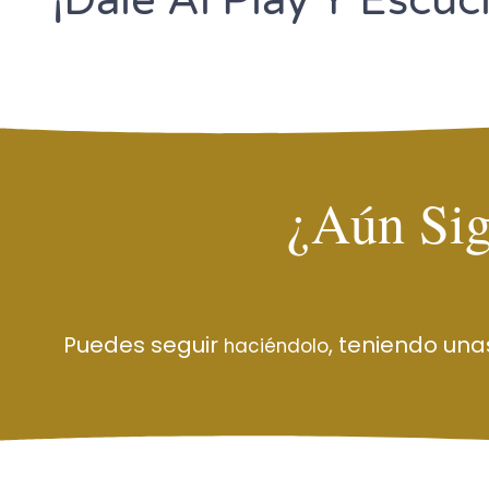
¡Dale Al Play Y Escúc
¿Aún Sig
Puedes seguir
, teniendo una
haciéndolo