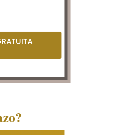
 GRATUITA
azo?