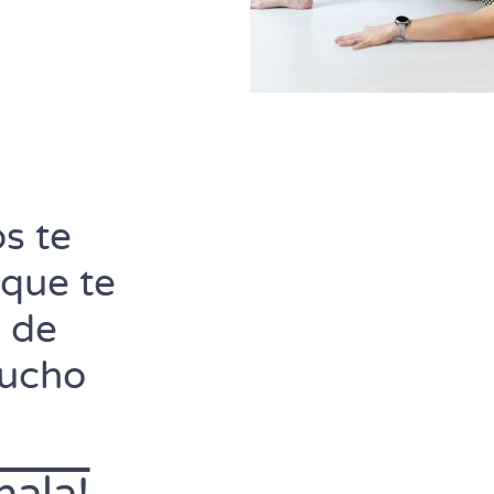
s te
 que te
 de
mucho