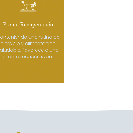
Pronta Recuperación
anteniendo una rutina de
ejercicio y alimentación
aludable, favorece a una
pronto recuperación.